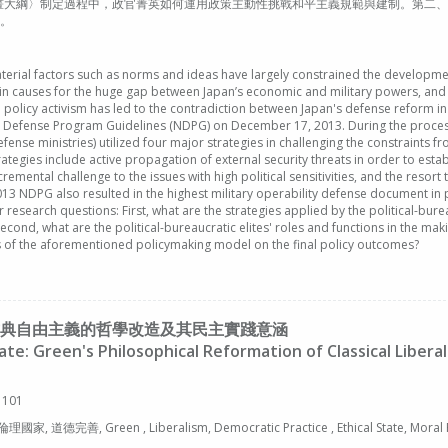
計畫大綱〉制定過程中，政官菁英如何運用政策主動性挑戰和平主義規範與建制。第二
。
erial factors such as norms and ideas have largely constrained the developmen
in causes for the huge gap between Japan’s economic and military powers, and 
' policy activism has led to the contradiction between Japan's defense reform in
 Defense Program Guidelines (NDPG) on December 17, 2013. During the process, p
efense ministries) utilized four major strategies in challenging the constraints 
tegies include active propagation of external security threats in order to establ
remental challenge to the issues with high political sensitivities, and the resort
13 NDPG also resulted in the highest military operability defense document in 
r research questions: First, what are the strategies applied by the political-bure
econd, what are the political-bureaucratic elites' roles and functions in the mak
s of the aforementioned policymaking model on the final policy outcomes?
典自由主義的哲學改造及其民主實踐意涵
ate: Green's Philosophical Reformation of Classical Liberal
 101
完善, Green , Liberalism, Democratic Practice , Ethical State, Moral P