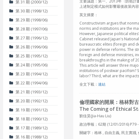
主要議題：第一、2013年〈防衛
第 31 期 (2000/12)
上述制定模式如何影響最後政策內容
第 30 期 (1998/12)
英文摘要：
第 29 期 (1998/06)
Constructivism argues that nonmat
norms and institutions are the ma
第 28 期 (1997/06)
However, Japanese political elites
第 27 期 (1996/12)
Cabinet released Japan's National
bureaucratic elites (foreign and d
第 26 期 (1996/06)
power in defense reforms. The stra
foreign and defense ministries, inc
第 25 期 (1995/12)
breakthroughs in the making of 20
第 24 期 (1995/06)
This article will answer three majo
institutions of postwar pacifism? S
第 23 期 (1994/12)
labor? Third, what are the impact
第 22 期 (1994/06)
全文下載：
連結
第 21 期 (1993/12)
第 20 期 (1992/12)
倫理國家的開展：格林對古
The Coming of Ethical St
第 19 期 (1991/12)
劉佳昊(Jia-Hau Liu)
第 18 期 (1990/12)
政治學報；62期 (12/01/2016) P79 -
第 17 期 (1989/12)
關鍵字：格林 , 自由主義, 民主實踐, 倫理國家, 道德
第 16 期 (1988/12)