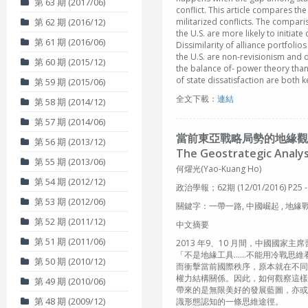
第 63 期 (2017/06)
conflict. This article compares the
第 62 期 (2016/12)
militarized conflicts. The compar
the U.S. are more likely to initiate
第 61 期 (2016/06)
Dissimilarity of alliance portfoli
the U.S. are non-revisionism and di
第 60 期 (2015/12)
the balance of- power theory than 
of state dissatisfaction are both k
第 59 期 (2015/06)
全文下載：
連結
第 58 期 (2014/12)
第 57 期 (2014/06)
當前東亞戰略局勢的地緣觀
第 56 期 (2013/12)
The Geostrategic Analys
第 55 期 (2013/06)
何燿光(Yao-Kuang Ho)
第 54 期 (2012/12)
政治學報；62期 (12/01/2016) P25 -
第 53 期 (2012/06)
關鍵字：一帶一路, 中國崛起 , 地緣戰略, 東亞, 權
第 52 期 (2011/12)
中文摘要
第 51 期 (2011/06)
2013 年9、10 月間，中國國
「不是地緣工具……不能用冷戰思維
第 50 期 (2010/12)
而衝擊當前國際秩序，原本就在不同
權力結構關係。因此，如何觀察這樣
第 49 期 (2010/06)
帶來的是無限美好的發展藍圖，亦或
第 48 期 (2009/12)
識形態認知的一條思維途徑。