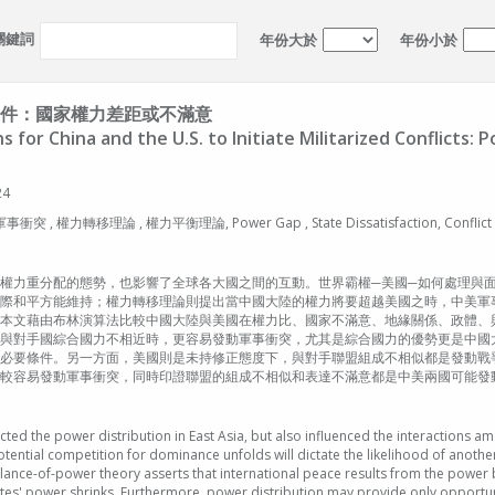
關鍵詞
年份大於
年份小於
件：國家權力差距或不滿意
for China and the U.S. to Initiate Militarized Conflicts: 
24
力轉移理論 , 權力平衡理論, Power Gap , State Dissatisfaction, Conflict Initiati
權力重分配的態勢，也影響了全球各大國之間的互動。世界霸權─美國─如何處理與
際和平方能維持；權力轉移理論則提出當中國大陸的權力將要超越美國之時，中美軍
本文藉由布林演算法比較中國大陸與美國在權力比、國家不滿意、地緣關係、政體、
與對手國綜合國力不相近時，更容易發動軍事衝突，尤其是綜合國力的優勢更是中國
必要條件。另一方面，美國則是未持修正態度下，與對手聯盟組成不相似都是發動戰
較容易發動軍事衝突，同時印證聯盟的組成不相似和表達不滿意都是中美兩國可能發
ected the power distribution in East Asia, but also influenced the interactions
otential competition for dominance unfolds will dictate the likelihood of anoth
alance-of-power theory asserts that international peace results from the power 
 power shrinks. Furthermore, power distribution may provide only opportunities f