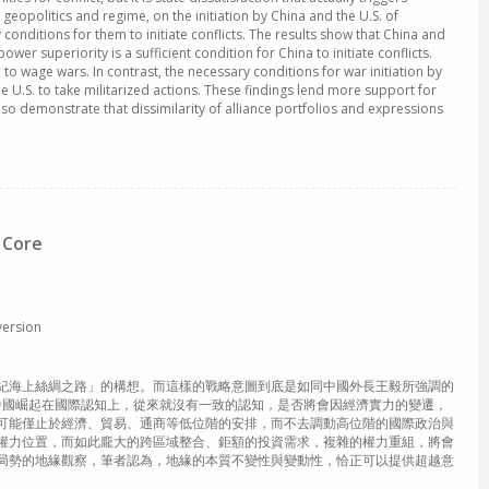
 geopolitics and regime, on the initiation by China and the U.S. of
nditions for them to initiate conflicts. The results show that China and
ower superiority is a sufficient condition for China to initiate conflicts.
 to wage wars. In contrast, the necessary conditions for war initiation by
the U.S. to take militarized actions. These findings lend more support for
lso demonstrate that dissimilarity of alliance portfolios and expressions
 Core
ersion
 世紀海上絲綢之路」的構想。而這樣的戰略意圖到底是如同中國外長王毅所強調的
中國崛起在國際認知上，從來就沒有一致的認知，是否將會因經濟實力的變遷，
可能僅止於經濟、貿易、通商等低位階的安排，而不去調動高位階的國際政治與
權力位置，而如此龐大的跨區域整合、鉅額的投資需求，複雜的權力重組，將會
局勢的地緣觀察，筆者認為，地緣的本質不變性與變動性，恰正可以提供超越意