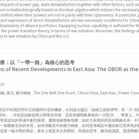
 impacts of power gap, state dissatisfaction together with other factors, such as
ison is methodologically based on Boolean algebra which induces the necessary co
 conflicts when their powers are not in parity with their opponents. In particular, p
os and expression of direct dissatisfaction are two necessary conditions for China
ssimilarity of alliance portfolios. Equipping nuclear capability is sufficient for 
the power transition theory, in terms of war initiation. Moreover, the findings a
ey to war initiation by China and the U.S.
察：以「一帶一路」為核心的思考
is of Recent Developments in East Asia: The OBOR as the
 51
力轉換 , The One Belt One Road , China's Rise, East Asia , Power Conv
家主席習近平利用訪問中亞四國與印尼的機會，分別提出建設「絲綢之路經濟帶」與「21
看待」，亦或是如解放軍少將喬良所稱「是跟美國戰略東移的一次對沖」。事實上，
學派認知的爭議中劇烈衝撞。攤開地緣戰略地圖，如此大規模的跨區域戰略布局，不
一個戰略安排的本質，如何理解其中的權力轉換，如何思考崛起中國在歐亞世界島的
是新一輪冷戰的再起，基本上都是本文所關切，而亟欲思考、解決的議題。透過戰略