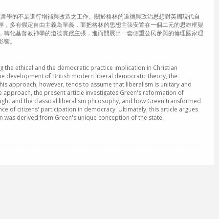
義哲學的不足進行增補與改造之工作。關於格林的道德與政治思想對英國現代自
徑，多有假定自由主義為單義，而把格林的思想主張安置在一個二元的思維框架
，轉化基督教神學的道德實踐主張，進而開展出一套側重公民參與的倫理國家理
影響。
g the ethical and the democratic practice implication in Christian
the development of British modern liberal democratic theory, the
This approach, however, tends to assume that liberalism is unitary and
ve approach, the present article investigates Green's reformation of
ought and the classical liberalism philosophy, and how Green transformed
ce of citizens' participation in democracy. Ultimately, this article argues
een was derived from Green's unique conception of the state.