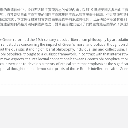
學的道德信條中，汲取西方民主實踐哲思的倫理內涵，以對19 世紀英國古典自由主
究，時常是從自由主義哲學的個體主義或集體主義思想立場著手解讀。但此類研究路
解讀方式，本文將從格林對古典自由主義哲學的承繼與批判，以及他如何基於其批判
論述是如何憑藉其獨特的國家概念，對其後英國知識分子的民主實踐活動帶來了深遠
ow Green reformed the 19th-century classical liberalism philosophy by articulatin
current studies concerning the impact of Green's moral and political thought on 
 the dualistic standing of liberal philosophy, individualism and collectivism. 
philosophical thought to a dualistic framework. In contrast with that interpreti
rom two aspects: the intellectual connections between Green's philosophical th
cal assertions to develop a theory of ethical state that emphasizes the significan
phical thought on the democratic praxis of those British intellectuals after Gr