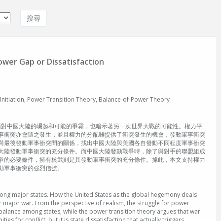
Power Gap or Dissatisfaction
on, Power Transition Theory, Balance-of-Power Theory
面對中國大陸的崛起和可能的爭霸，也暗示著另一次世界大戰的可能性。權力平
事衝突亦會隨之發生，並且權力的分配雖提供了衝突發生的機會，發動軍事衝突
與最後發動軍事衝突間的關係，找出中國大陸與美國各自發動不同程度軍事衝突
大陸發動軍事衝突的充分條件。而中國大陸發動戰爭時，除了與對手的聯盟組成
爭的必要條件，擁有核武則是其發動軍事衝突的充分條件。據此，本文支持權力
動軍事衝突的強烈信號。
 among major states. How the United States as the global hegemony deals
er major war. From the perspective of realism, the struggle for power
balance among states, while the power transition theory argues that war
or conflict, but it is state dissatisfaction that actually triggers