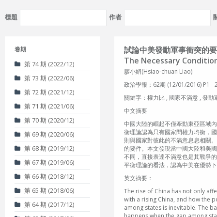
標題
作者
試論中美發動軍事衝突的要
卷期
The Necessary Conditions 
第 74 期 (2022/12)
廖小娟(Hsiao-chuan Liao)
第 73 期 (2022/06)
政治學報；62期 (12/01/2016) P1 - 
第 72 期 (2021/12)
關鍵字：權力比 , 國家不滿意 , 發動軍事衝突 , 權
第 71 期 (2021/06)
中文摘要
第 70 期 (2020/12)
中國大陸的崛起不僅牽動東亞區域內
衡理論認為只有國家間權力均衡，國
第 69 期 (2020/06)
則與國家對彼此的不滿意息息相關。
第 68 期 (2019/12)
的要件。本文發現當中國大陸和美國
不同，直接表達不滿意也是其戰爭的
第 67 期 (2019/06)
平衡理論的看法，認為中美在優勢下
第 66 期 (2018/12)
英文摘要：
第 65 期 (2018/06)
The rise of China has not only aff
with a rising China, and how the p
第 64 期 (2017/12)
among states is inevitable. The b
happens when the gap among states'