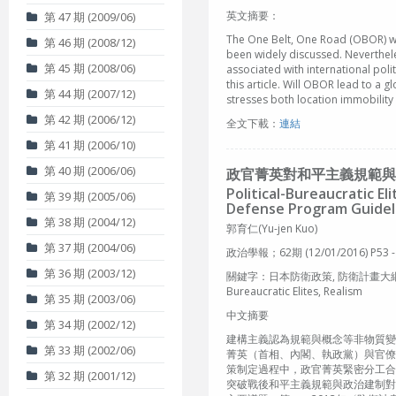
英文摘要：
第 47 期 (2009/06)
The One Belt, One Road (OBOR) was
第 46 期 (2008/12)
been widely discussed. Nevertheles
第 45 期 (2008/06)
associated with international poli
this article. Will OBOR lead to a 
第 44 期 (2007/12)
stresses both location immobility 
第 42 期 (2006/12)
全文下載：
連結
第 41 期 (2006/10)
第 40 期 (2006/06)
政官菁英對和平主義規範與
Political-Bureaucratic E
第 39 期 (2005/06)
Defense Program Guidel
第 38 期 (2004/12)
郭育仁(Yu-jen Kuo)
第 37 期 (2004/06)
政治學報；62期 (12/01/2016) P53 -
第 36 期 (2003/12)
關鍵字：日本防衛政策, 防衛計畫大綱 , 建構主義, 政官
Bureaucratic Elites, Realism
第 35 期 (2003/06)
中文摘要
第 34 期 (2002/12)
建構主義認為規範與概念等非物質變
第 33 期 (2002/06)
菁英（首相、內閣、執政黨）與官僚
策制定過程中，政官菁英緊密分工合
第 32 期 (2001/12)
突破戰後和平主義規範與政治建制對