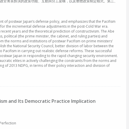
、政官菁英扮演的政策功能、互動與分工架構，以及整體政策制定模式。第三、
t of postwar Japan’s defense policy, and emphasizes that the Pacifism
for the incremental defense adjustments in the post-Cold War era.
 recent years and the theoretical prediction of constructivism. The Abe
olitical (the prime minister, the cabinet, and ruling parties) and
from the norms and institutions of postwar Pacifism on prime ministers'
ish the National Security Council, better division of labor between the
 to Pacifism in carrying out realistic defense reforms. These successful
postwar Japan in responding to the rapid changing security environment.
aucratic elites in actively challenging the constraints from the norms and
ing of 2013 NDPG, in terms of their policy interaction and division of
ism and Its Democratic Practice Implication
erfection