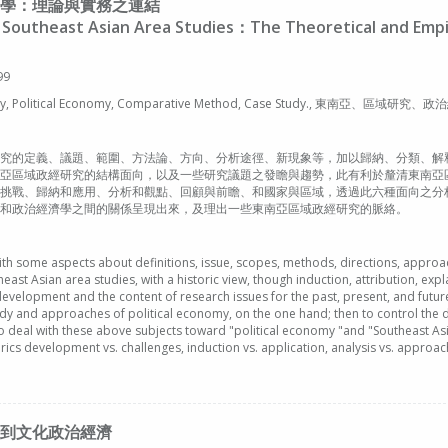
學：理論與實務之連結
f Southeast Asian Area Studies：The Theoretical and Empir
99
tudy, Political Economy, Comparative Method, Case Study., 東南
究的定義、議題、範圍、方法論、方向、分析途徑、新現象等，加以歸納、分類、解
亞區域政經研究的結構面向，以及一些研究議題之發瞻與趨勢，此有利於釐清東南亞
挑戰、歸納和應用、分析和觀點、回顧與前瞻、和國家與區域，透過此六種面向之分
和政治經濟學之間的關係呈現出來，及理出一些東南亞區域政經研究的脈絡。
with some aspects about definitions, issue, scopes, methods, directions, appr
east Asian area studies, with a historic view, though induction, attribution, expl
evelopment and the content of research issues for the past, present, and future. 
y and approaches of political economy, on the one hand; then to control the 
 to deal with these above subjects toward "political economy "and "Southeast A
rics development vs. challenges, induction vs. application, analysis vs. approach
到文化政治經濟