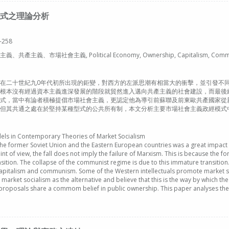
式之理論分析
-258
場社會主義, Political Economy, Ownership, Capitalism, Communism
在二十世紀九0年代初所出現的鉅變，對西方的左派思潮有相當大的衝擊，並引發不
根本沒有經過資本主義進深發展的階段就貿然進入邁向共產主義的社會建設，而最後
式，當中有論者積極提倡市場社會主義，更認定他為導引前蘇聯及前東歐共產國家從
但其共通之處在於堅持某種型式的公共所有制，本文分析主要市場社會主義政經模式
els in Contemporary Theories of Market Socialism
he former Soviet Union and the Eastern European countries was a great impact on
nt of view, the fall does not imply the failure of Marxism. This is because the 
ansition. The collapse of the communist regime is due to this immature transition.
h capitalism and communism. Some of the Western intellectuals promote market 
market socialism as the alternative and believe that this is the way by which th
e proposals share a commom belief in public ownership. This paper analyses the