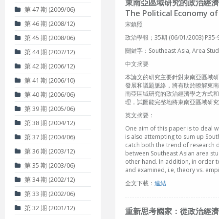
東南亞區域研究的政治經濟
第 47 期 (2009/06)
The Political Economy o
第 46 期 (2008/12)
宋鎮照
第 45 期 (2008/06)
政治學報；35期 (06/01/2003) P35-
關鍵字：Southeast Asia, Area S
第 44 期 (2007/12)
中文摘要
第 42 期 (2006/12)
本論文的研究主要針對東南亞區域研
第 41 期 (2006/10)
發展和議題脈絡，將有助於瞭解東南
南亞區域研究的政治經濟學之方式和
第 40 期 (2006/06)
理，試圖能完整地將東南亞區域研究
第 39 期 (2005/06)
英文摘要：
第 38 期 (2004/12)
One aim of this paper is to deal 
第 37 期 (2004/06)
is also attempting to sum up South
catch both the trend of research d
第 36 期 (2003/12)
between Southeast Asian area stud
other hand. In addition, in order
第 35 期 (2003/06)
and examined, i.e, theory vs. empi
第 34 期 (2002/12)
全文下載：
連結
第 33 期 (2002/06)
第 32 期 (2001/12)
重新思考國家：從政治經濟