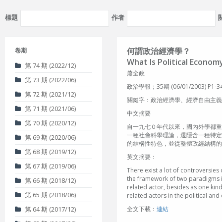
標題
作者
何謂政治經濟學？
卷期
What Is Political Econo
第 74 期 (2022/12)
蕭全政
第 73 期 (2022/06)
政治學報；35期 (06/01/2003) P1-3
第 72 期 (2021/12)
關鍵字：政治經濟學、經濟自由主義、經濟國家主義、
第 71 期 (2021/06)
中文摘要
第 70 期 (2020/12)
自一九七０年代以來，國內外學都重
一種社會科學理論，還隱含一種特定
第 69 期 (2020/06)
的結構性特色，並從整體政經結構的
第 68 期 (2019/12)
英文摘要：
第 67 期 (2019/06)
There exist a lot of controversie
the framework of two paradigms in 
第 66 期 (2018/12)
related actor, besides as one kind 
第 65 期 (2018/06)
related actors in the political and
第 64 期 (2017/12)
全文下載：
連結