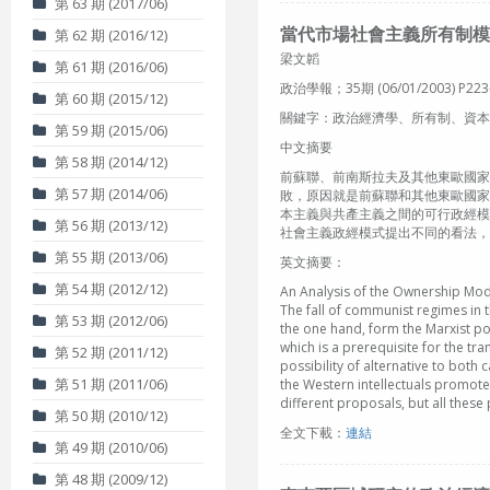
第 63 期 (2017/06)
當代市場社會主義所有制模
第 62 期 (2016/12)
梁文韜
第 61 期 (2016/06)
政治學報；35期 (06/01/2003) P223
第 60 期 (2015/12)
關鍵字：政治經濟學、所有制、資本主義、共產主義、市
第 59 期 (2015/06)
中文摘要
第 58 期 (2014/12)
前蘇聯、前南斯拉夫及其他東歐國家
第 57 期 (2014/06)
敗，原因就是前蘇聯和其他東歐國家
本主義與共產主義之間的可行政經模
第 56 期 (2013/12)
社會主義政經模式提出不同的看法，
第 55 期 (2013/06)
英文摘要：
第 54 期 (2012/12)
An Analysis of the Ownership Mod
The fall of communist regimes in t
第 53 期 (2012/06)
the one hand, form the Marxist poi
which is a prerequisite for the tr
第 52 期 (2011/12)
possibility of alternative to bot
第 51 期 (2011/06)
the Western intellectuals promote 
different proposals, but all thes
第 50 期 (2010/12)
全文下載：
連結
第 49 期 (2010/06)
第 48 期 (2009/12)