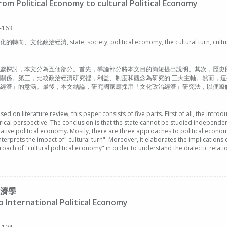
m Political Economy to cultural Political Economy
-163
, state, society, political economy, the cultural turn, cultural 
獻探討，本文分為五個部分。首先，導論部分將本文目的簡短提出說明。其次，歷史
關係。第三，比較政治經濟研究裡，利益、制度和觀念為研究的 三大主軸。然而，
經濟」的意涵。最後，本文結論，研究國家應採用「文化政治經濟」研究法，以便瞭
ed on literature review, this paper consists of five parts. First of all, the Introd
rical perspective. The conclusion is that the state cannot be studied independent
tive political economy. Mostly, there are three approaches to political economy:
terprets the impact of" cultural turn". Moreover, it elaborates the implications o
roach of "cultural political economy" in order to understand the dialectic rela
濟學
o International Political Economy