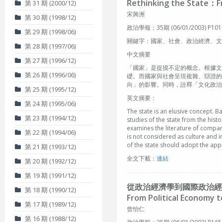
Rethinking the State：Fro
第 31 期 (2000/12)
宋興洲
第 30 期 (1998/12)
政治學報；35期 (06/01/2003) P101
第 29 期 (1998/06)
關鍵字：國家、社會、政治經濟、文化的轉向、文化政治經濟
第 28 期 (1997/06)
中文摘要
第 27 期 (1996/12)
「國家」是捉摸不定的概念。根據文
第 26 期 (1996/06)
礎。而國家與社會呈現複雜、辯證的
向」的影響。同時，詮釋「文化政治
第 25 期 (1995/12)
英文摘要：
第 24 期 (1995/06)
The state is an elusive concept. Bas
第 23 期 (1994/12)
studies of the state from the histo
examines the literature of compara
第 22 期 (1994/06)
is not considered as culture and in
of the state should adopt the app
第 21 期 (1993/12)
全文下載：
連結
第 20 期 (1992/12)
第 19 期 (1991/12)
從政治經濟學到國際政治經
第 18 期 (1990/12)
From Political Economy t
第 17 期 (1989/12)
曾怡仁
第 16 期 (1988/12)