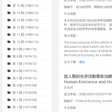
政治學報；35期 (06/01/2003) P165
第 15 期 (1987/12)
關鍵字：政治經濟學、國際政治經濟
第 14 期 (1986/12)
中文摘要
第 13 期 (1985/12)
本文的目的是探討政治經濟學與國際
時，後者可以從前者的研究方法、議
第 12 期 (1984/12)
非僅是政治經濟學的簡單國際版，事
第 11 期 (1983/12)
英文摘要：
第 10 期 (1982/12)
The main purpose of this article i
discusses to what extent can the 
第 9 期 (1981/12)
discussion on the issue of what mi
the Political Economy. As a matter
第 8 期 (1979/12)
全文下載：
連結
第 7 期 (1978/12)
第 6 期 (1977/12)
從人類的生存活動看政治經
第 5 期 (1976/12)
Human Existence and the
第 4 期 (1975/09)
許永河
第 3 期 (1974/09)
政治學報；35期 (06/01/2003) P195
第 2 期 (1973/09)
關鍵字：Political Economy, Inc
第 1 期 (1971/09)
中文摘要