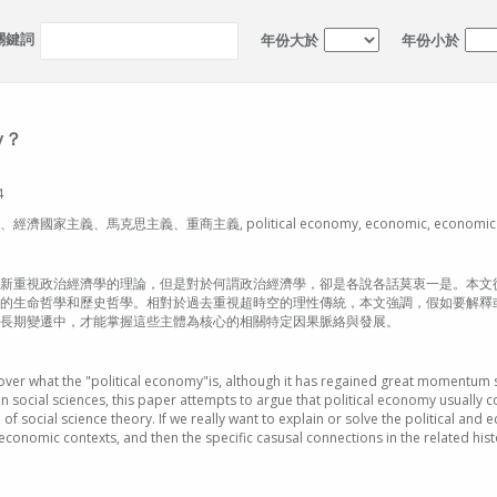
關鍵詞
年份大於
年份小於
my？
4
馬克思主義、重商主義, political economy, economic, economic national
新重視政治經濟學的理論，但是對於何謂政治經濟學，卻是各說各話莫衷一是。本文
的生命哲學和歷史哲學。相對於過去重視超時空的理性傳統，本文強調，假如要解釋
長期變遷中，才能掌握這些主體為核心的相關特定因果脈絡與發展。
s over what the "political economy"is, although it has regained great momentum
social sciences, this paper attempts to argue that political economy usually con
of social science theory. If we really want to explain or solve the political and
 economic contexts, and then the specific casusal connections in the related hist