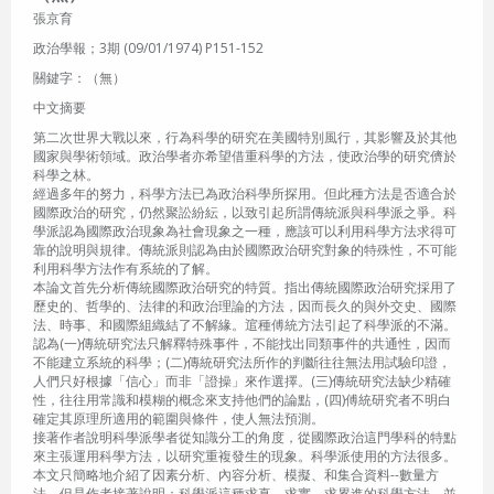
張京育
政治學報；3期 (09/01/1974) P151-152
關鍵字：（無）
中文摘要
第二次世界大戰以來，行為科學的研究在美國特別風行，其影響及於其他
國家與學術領域。政治學者亦希望借重科學的方法，使政治學的研究儕於
科學之林。
經過多年的努力，科學方法已為政治科學所探用。但此種方法是否適合於
國際政治的研究，仍然聚訟紛紜，以致引起所謂傳統派與科學派之爭。科
學派認為國際政治現象為社會現象之一種，應該可以利用科學方法求得可
靠的說明與規律。傳統派則認為由於國際政治研究對象的特殊性，不可能
利用科學方法作有系統的了解。
本論文首先分析傳統國際政治研究的特質。指出傳統國際政治研究採用了
歷史的、哲學的、法律的和政治理論的方法，因而長久的與外交史、國際
法、時事、和國際組織結了不解緣。逭種傅統方法引起了科學派的不滿。
認為(一)傳統研究法只解釋特殊事件，不能找出同類事件的共通性，因而
不能建立系統的科學；(二)傳統研究法所作的判斷往往無法用試驗印證，
人們只好根據「信心」而非「證操」來作選擇。(三)傳統研究法缺少精確
性，往往用常識和模糊的概念來支持他們的論點，(四)傅統研究者不明白
確定其原理所適用的範圍與條件，使人無法預測。
接著作者說明科學派學者從知識分工的角度，從國際政治這門學科的特點
來主張運用科學方法，以研究重複發生的現象。科學派使用的方法很多。
本文只簡略地介紹了因素分析、內容分析、模擬、和集合資料--數量方
法。但是作者接著說明：科學派這種求真、求實、求累進的科學方法，並