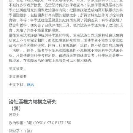
不被許多學者所接受。這些堅持傳統的學者認為：以數學邏輯及嚴格的科
學方法所能研究的國際政治題材有限；把國際政治造成知識可以累積的科
學困難很多，包括國家行為有關的變數太多，所得資料無法作可以控制的
實驗，等等；科學派往往重視量的紀錄而忽視了質的差異；科學派脫離了
歷史和哲學，便失去了自我評估的工具。他們認為科學派忽略了政治的現
實，忽略了許多不能量化的現象。
最後筆者試著評估傳統與科學派的得失。筆者認為自然現象和社會現象的
研究上不可能完全相同；而國際現象的複雜性，誘使學者不能對全盤國際
政治作完全客觀的研究。同時，社會現象的「規律」也不構成自然現象的
「法則」。但是，筆者並不認為國際現象即不應用或不能用科學方法來分
析。只是傳統與科學各有所長。傳統派著重特殊決策者，科學家則著重一
般現象。在國際政治的研究上應該是可以相輔相成的。
英文摘要：
本文無摘要
全文下載：
連結
論社區權力結構之研究
（無）
呂亞力
政治學報；3期 (09/01/1974) P137-150
關鍵字：（無）